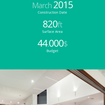
2015
March
Construction Date
820
ft
Surface Area
44
000
.
$
Budget