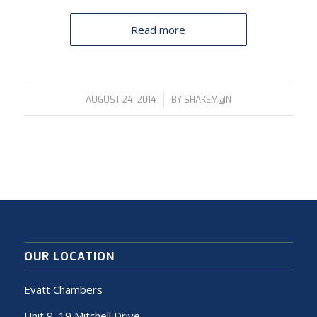
Read more
/
AUGUST 24, 2014
BY
SHAKEM@N
OUR LOCATION
Evatt Chambers
Unit 9, 19 Mitchell Drive