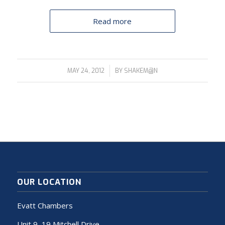
Read more
/
MAY 24, 2012
BY
SHAKEM@N
OUR LOCATION
Evatt Chambers
Unit 9, 19 Mitchell Drive